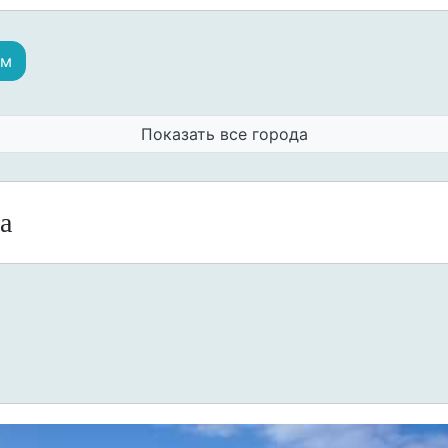
ам
Показать все города
а