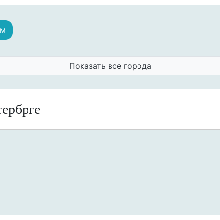
ам
Показать все города
тербрге