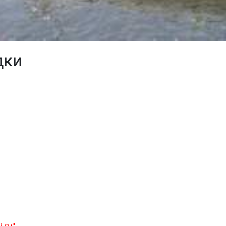
дки
i.ru"