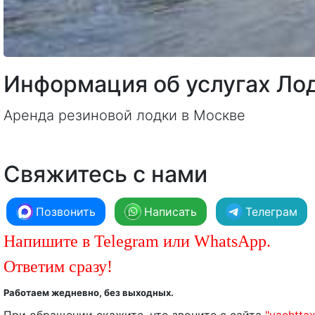
Информация об услугах Ло
Аренда резиновой лодки в Москве
Свяжитесь с нами
Позвонить
Написать
Телеграм
Напишите в Telegram или WhatsApp.
Ответим сразу!
Работаем жедневно, без выходных.
При обращении скажите, что звоните с сайта
"yachttax